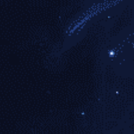
正好符合他们当前阵
上的高度，以便在死
特别是在现代足球战
统“9号”角色，也能
姆，都需要这样一位
此外，这样一位年轻
属于自己的明星选手
英超传奇人物，为新
4、未来发
随着越来越多国际巨
高大前锋无疑将在新
涯而言也是一次飞跃