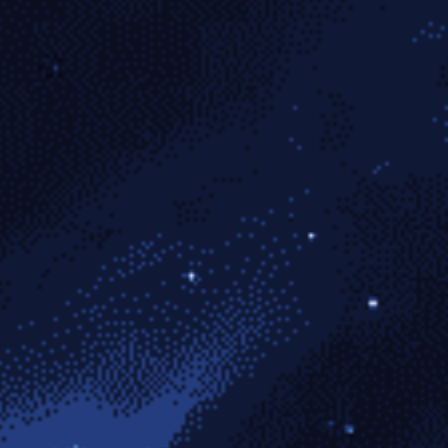
再者，如今许多球队
升，实现自我价值，
式，这将影响更多青
最后，我们还可以看
回首此刻，会发现如今
文化的发展，让我们
总结：
综上所述，水晶宫和西
的结果。他凭借卓越
外，各支球队根据实
展望未来，这名年轻
提醒着我们——每一