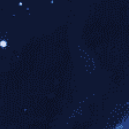
容建设上的需求。水晶宫目前缺乏一个强有力的替补前锋，而西
球情况下制造威胁。
术日益多元化的大背景下，高个子前锋往往能够发挥独特作用。
够适应现代边路进攻战术，通过高空轰炸来撕破对手防线。因此，
具备多重技能的小伙子来填补阵容空缺。
且有潜力的新星还能为两支球队注入新的活力。在长期发展计划
，而梅斯这名前锋显然是实现这一目标的重要棋子。他若加盟，
东家带来荣耀。
展趋势
星进入职业生涯后期，年轻一代才俊正在逐渐崛起。而作为其中
的舞台上迎接挑战。如果他顺利转会至英超，不仅自身的发展空
。