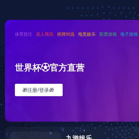
hth华体育app
带您畅享
专业平台，数据精准，
高清直播
覆盖热
聚焦足球、篮球、电竞等赛事，
每日内
极速访问
下载APP