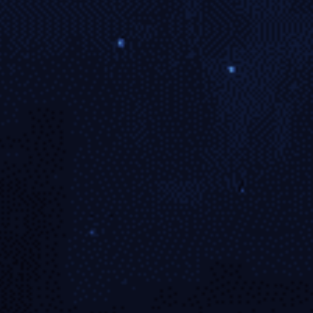
2.
意媒称罗马不愿低于6000万欧谈斯维拉尔转
2026-07-18
3.
西布朗正式签下利物浦年轻后卫卡特平宁顿
2026-07-30
4.
米兰计划在世界杯后出售莱奥要价介于5000
2026-06-25
5.
丹伯恩自信回应教练安排称完全准备好防守
2026-07-29
6.
杜兰特感慨本赛季表现不佳感谢中国球迷的
2026-06-28
7.
韦德拉奥果回应利物浦报价称下赛季将坚定
2026-06-18
8.
巴黎欲重金引进阿尔瓦雷斯贡萨洛或成交易