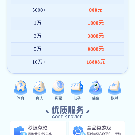
望。
1、球队阵容需求分析
费内巴切在过去几个赛季中，尽管表现出色，但在关
键时刻却屡屡缺乏稳定的得分手。球队现有前锋在进
攻效率上有所欠缺，这使得教练团队非常清楚需要引
入一位能够改变比赛走向的顶级前锋。通过对比赛录
像和数据分析，管理层意识到，一个高效的进攻核心
对于球队来说至关重要。
此外，在国际赛事逐渐增多的背景下，球队的阵容深
度显得尤为重要。以往依赖单一射手来承担进攻重任
的问题亟待解决，引入更多选择不仅能减轻主力球员
的负担，还能提升整体战术多样性。为了更好地应对
国内外各类赛事，费内巴切必须考虑如何增强自身攻