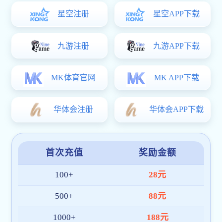
费内巴切计划引进顶级前锋目
标锁定莱万吉拉西等球星
2026-07-08 03:12
30 次阅读
首页
/
体育焦点
费内巴切作为土耳其足球超级联赛中的传统强队，近
年来在引援方面一直积极寻求实力提升。随着新赛季
的临近，球队管理层将目光锁定在了几名顶级前锋身
上，其中包括莱万多夫斯基、吉拉西等世界级球星。
本文将从四个方面深入探讨费内巴切引进这些顶级前
锋的计划，包括球队目前的阵容需求、目标球员的特
点与适应性、转会市场的现状以及潜在影响等多个维
度，力求全面呈现这一引援策略背后的深意和未来展