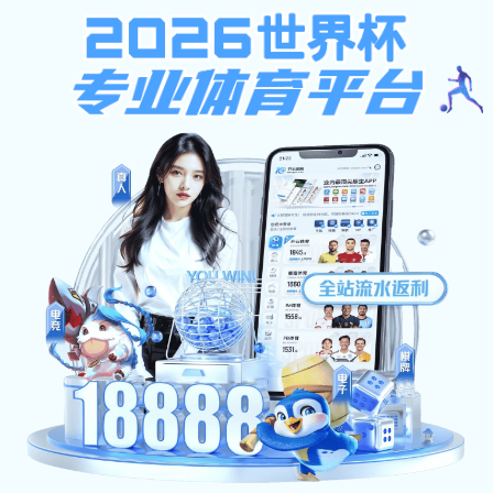
立即注册
hth华体育app
带您畅享全球
体育盛事
专业平台，数据精准，
高清直播
覆盖热门体育项
目。
聚焦足球、篮球、电竞等赛事，
每日内容实时更
新
。
极速访问
下载APP