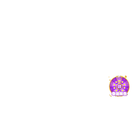
吉拉西则是另一位备受关注的替代人选。他年轻而富
有活力，其突破能力及速度使他能迅速撕开对方防
线。而且，他善于利用身体优势，与后卫进行有效对
抗，是一种极具威胁性的存在，对比起其他前锋，吉
拉西更适合快速反击战术。而这种灵活性恰好符合费
内巴切重新构建进攻体系时所需的新鲜血液。
两位候选者都具有极强的适应性，他们均可以根据教
练要求调整自己的打法。在现代足球中，一个优秀前
锋不仅仅是一个射门机器，更需要参与到整个团队配
合中。因此，无论是莱万还是吉拉西，都有可能成为
费内巴切新的攻击核心，为球队带来全新的战斗力。
3、转会市场现状分析
目前国际转会市场相对活跃，各大豪门俱乐部也纷纷